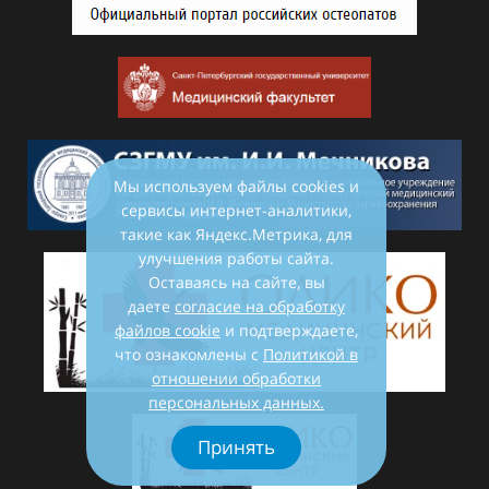
Мы используем файлы cookies и
сервисы интернет-аналитики,
такие как Яндекс.Метрика, для
улучшения работы сайта.
Оставаясь на сайте, вы
даете
согласие на обработку
файлов cookie
и подтверждаете,
что ознакомлены с
Политикой в
отношении обработки
персональных данных.
Принять